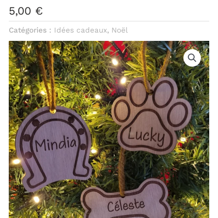
5,00
€
Catégories :
Idées cadeaux
,
Noël