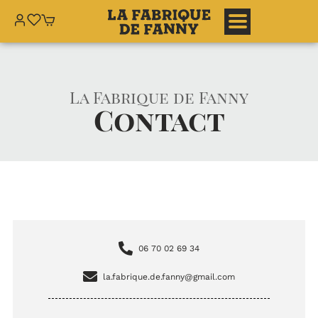
Aller
au
contenu
La Fabrique de Fanny
Contact
06 70 02 69 34
la.fabrique.de.fanny@gmail.com