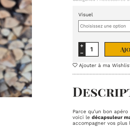
quantité
de
Visuel
Décapsuleur
manche
Aj
Ajouter à ma Wishlis
Descrip
Parce qu’un bon apéro 
voici le
décapsuleur ma
accompagner vos plus