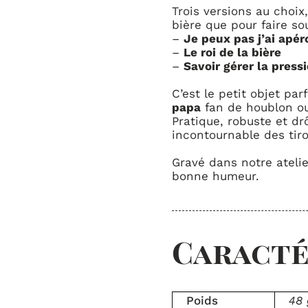
Trois versions au choix
bière que pour faire sou
–
Je peux pas j’ai apér
–
Le roi de la bière
–
Savoir gérer la press
C’est le petit objet par
papa
fan de houblon o
Pratique, robuste et dr
incontournable des tiro
Gravé dans notre atelier
bonne humeur.
Caracté
Poids
48 