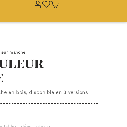
leur manche
uleur
e
e en bois, disponible en 3 versions
e tables
,
Idées cadeaux