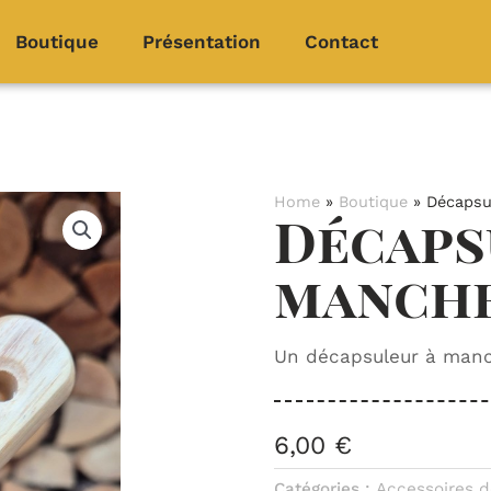
Boutique
Présentation
Contact
Home
»
Boutique
»
Décapsu
Décaps
manch
Un décapsuleur à manch
6,00
€
Catégories :
Accessoires d